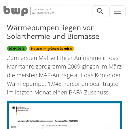
Direkt zur Hauptnavigation springen
Direkt zum Inhalt springen
Presse
News
Wärmepumpen liegen vor Solarthermie und Biomasse
Wärmepumpen liegen vor
Solarthermie und Biomasse
07.04.2016
Heizen im grünen Bereich
Zum ersten Mal seit ihrer Aufnahme in das
Marktanreizprogramm 2009 gingen im März
die meisten MAP-Anträge auf das Konto der
Wärmepumpe: 1.948 Personen beantragten
im letzten Monat einen BAFA-Zuschuss.