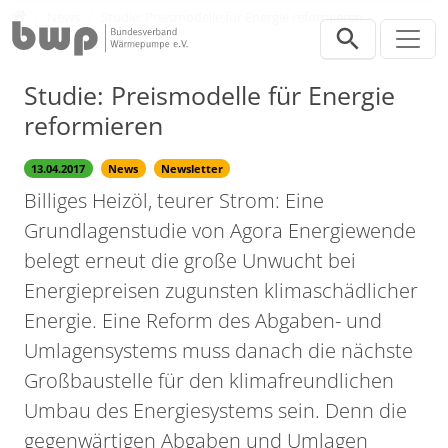
Direkt zur Hauptnavigation springen
Direkt zum Inhalt springen
Presse
News
Studie: Preismodelle für Energie reformieren
Studie: Preismodelle für Energie
reformieren
13.04.2017
News
Newsletter
Billiges Heizöl, teurer Strom: Eine
Grundlagenstudie von Agora Energiewende
belegt erneut die große Unwucht bei
Energiepreisen zugunsten klimaschädlicher
Energie. Eine Reform des Abgaben- und
Umlagensystems muss danach die nächste
Großbaustelle für den klimafreundlichen
Umbau des Energiesystems sein. Denn die
gegenwärtigen Abgaben und Umlagen