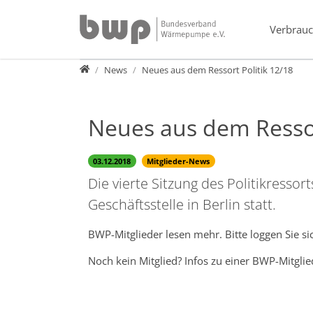
Direkt zur Hauptnavigation springen
Direkt zum Inhalt springen
Verbrauc
Presse
News
Neues aus dem Ressort Politik 12/18
Neues aus dem Ressor
03.12.2018
Mitglieder-News
Die vierte Sitzung des Politikresso
Geschäftsstelle in Berlin statt.
BWP-Mitglieder lesen mehr. Bitte loggen Sie s
Noch kein Mitglied? Infos zu einer BWP-Mitglie