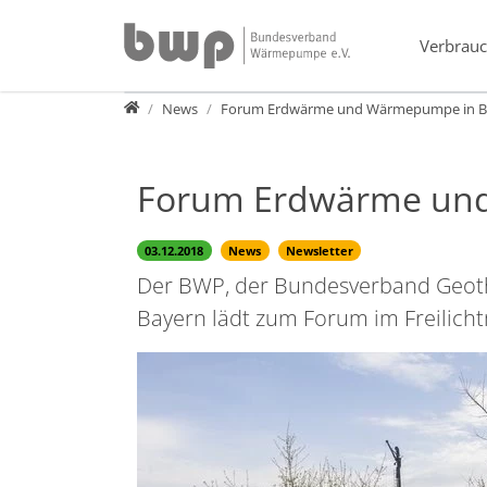
Direkt zur Hauptnavigation springen
Direkt zum Inhalt springen
Verbrauc
Presse
News
Forum Erdwärme und Wärmepumpe in B
Forum Erdwärme un
03.12.2018
News
Newsletter
Der BWP, der Bundesverband Geot
Bayern lädt zum Forum im Freilich