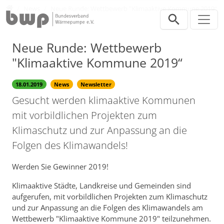
Direkt zur Hauptnavigation springen
Direkt zum Inhalt springen
Presse
News
Neue Runde: Wettbewerb "Klimaaktive Kommune 2019“
Neue Runde: Wettbewerb
"Klimaaktive Kommune 2019“
18.01.2019
News
Newsletter
Gesucht werden klimaaktive Kommunen
mit vorbildlichen Projekten zum
Klimaschutz und zur Anpassung an die
Folgen des Klimawandels!
Werden Sie Gewinner 2019!
Klimaaktive Städte, Landkreise und Gemeinden sind
aufgerufen, mit vorbildlichen Projekten zum Klimaschutz
und zur Anpassung an die Folgen des Klimawandels am
Wettbewerb "Klimaaktive Kommune 2019" teilzunehmen.