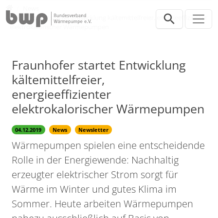
Direkt zur Hauptnavigation springen
Direkt zum Inhalt springen
Presse
News
Fraunhofer startet Entwicklung kältemittelfreier, energieeffizienter
elektrokalorischer Wärmepumpen
Fraunhofer startet Entwicklung
kältemittelfreier,
energieeffizienter
elektrokalorischer Wärmepumpen
04.12.2019
News
Newsletter
Wärmepumpen spielen eine entscheidende
Rolle in der Energiewende: Nachhaltig
erzeugter elektrischer Strom sorgt für
Wärme im Winter und gutes Klima im
Sommer. Heute arbeiten Wärmepumpen