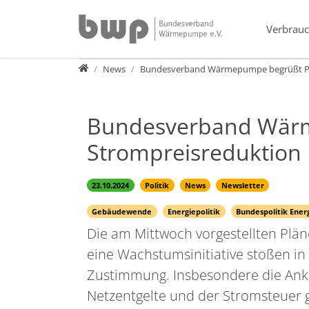
Direkt zur Hauptnavigation springen
Direkt zum Inhalt springen
Verbrauc
Presse
News
Bundesverband Wärmepumpe begrüßt Plä
Bundesverband Wärm
Strompreisreduktion
23.10.2024
Politik
News
Newsletter
Gebäudewende
Energiepolitik
Bundespolitik Ene
Die am Mittwoch vorgestellten Plän
eine Wachstumsinitiative stoßen 
Zustimmung. Insbesondere die An
Netzentgelte und der Stromsteuer g