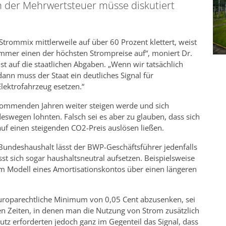
n der Mehrwertsteuer müsse diskutiert
trommix mittlerweile auf über 60 Prozent klettert, weist
mmer einen der höchsten Strompreise auf“, moniert Dr.
t auf die staatlichen Abgaben. „Wenn wir tatsächlich
dann muss der Staat ein deutliches Signal für
ektrofahrzeug esetzen.“
n kommenden Jahren weiter steigen werde und sich
deswegen lohnten. Falsch sei es aber zu glauben, dass sich
auf einen steigenden CO2-Preis auslösen ließen.
Bundeshaushalt lässt der BWP-Geschäftsführer jedenfalls
sst sich sogar haushaltsneutral aufsetzen. Beispielsweise
m Modell eines Amortisationskontos über einen längeren
uroparechtliche Minimum von 0,05 Cent abzusenken, sei
lten Zeiten, in denen man die Nutzung von Strom zusätzlich
tz erforderten jedoch ganz im Gegenteil das Signal, dass