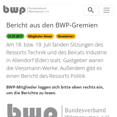
Direkt zur Hauptnavigation springen
Direkt zum Inhalt springen
Presse
News
Bericht aus den BWP-Gremien
Bericht aus den BWP-Gremien
31.07.2017
Mitglieder-News
Newsletter
Am 18. bzw. 19. Juli fanden Sitzungen des
Ressorts Technik und des Beirats Industrie
in Allendorf (Eder) statt. Gastgeber waren
die Viessmann-Werke. Außerdem gibt es
einen Bericht des Ressorts Politik.
BWP-Mitglieder loggen sich bitte oben rechts ein,
um die Berichte zu lesen.