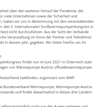
larheit über den weiteren Verlauf der Pandemie, der
ür viele Unternehmen sowie der Sicherheit und
n, haben wir uns in Abstimmung mit den veranstaltenden
n, den 5. Internationalen Großwärmepumpenkongress in
chen) nicht durchzuführen. Aus der Sicht der Verbände
iche Veranstaltung im Sinne der Partner und Teilnehmer
t in diesem Jahr, gegeben. Wir bitten hierfür um ihr
?
kongress findet nun im Juni 2021 in Österreich statt.
Kollegen von Wärmepumpe Austria: office@waermepumpe-
eutschland stattfinden, organisiert vom BWP.
bände Bundesverband Wärmepumpe, Wärmepumpe Austria
stande und findet abwechselnd in diesen drei Ländern
bstverständlich nicht aus den Augen verlieren und