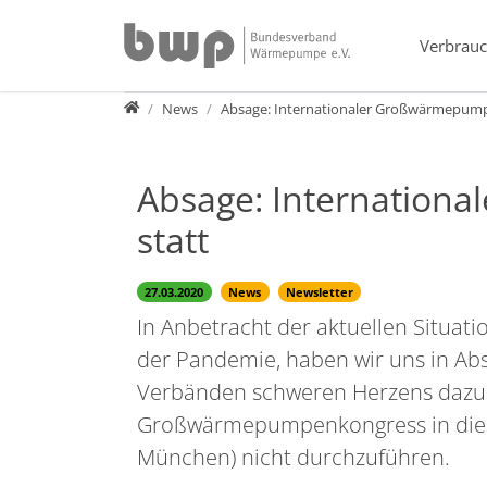
Direkt zur Hauptnavigation springen
Direkt zum Inhalt springen
Verbrauc
Presse
News
Absage: Internationaler Großwärmepumpe
Absage: Internation
statt
27.03.2020
News
Newsletter
In Anbetracht der aktuellen Situati
der Pandemie, haben wir uns in A
Verbänden schweren Herzens dazu e
Großwärmepumpenkongress in diesem
München) nicht durchzuführen.