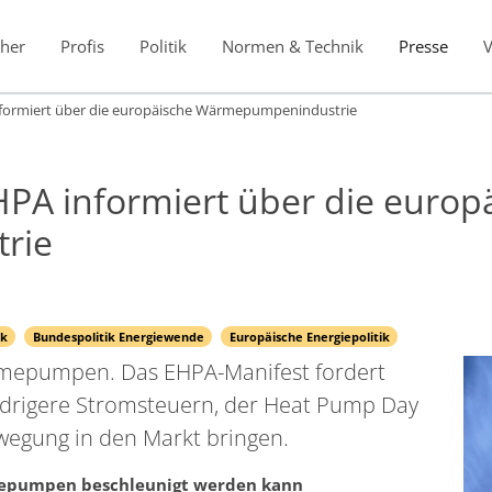
her
Profis
Politik
Normen & Technik
Presse
nformiert über die europäische Wärmepumpenindustrie
HPA informiert über die europ
rie
ik
Bundespolitik Energiewende
Europäische Energiepolitik
rmepumpen. Das EHPA-Manifest fordert
iedrigere Stromsteuern, der Heat Pump Day
egung in den Markt bringen.
mepumpen beschleunigt werden kann