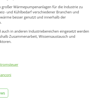
sten großer Wärmepumpenanlagen für die Industrie zu
eiz- und Kühlbedarf verschiedener Branchen und
Abwärme besser genutzt und innerhalb der
n.
d auch in anderen Industriebereichen eingesetzt werden
deshalb Zusammenarbeit, Wissensaustausch und
ektoren.
Stromsteuer
ianconi
ews