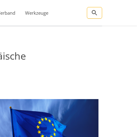
Verband
Werkzeuge
äische