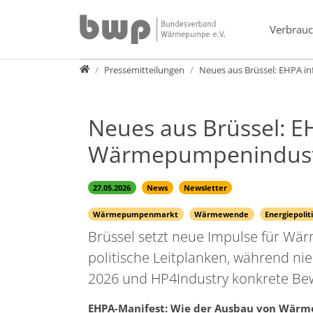
Direkt zur Hauptnavigation springen
Direkt zum Inhalt springen
Verbrauc
Presse
Pressemitteilungen
Neues aus Brüssel: EHPA i
Neues aus Brüssel: E
Wärmepumpenindust
27.05.2026
News
Newsletter
Wärmepumpenmarkt
Wärmewende
Energiepolit
Brüssel setzt neue Impulse für Wä
politische Leitplanken, während n
2026 und HP4Industry konkrete Bew
EHPA-Manifest: Wie der Ausbau von Wär