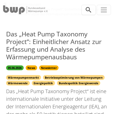
Direkt zur Hauptnavigation springen
Direkt zum Inhalt springen
Presse
Pressemitteilungen
Das „Heat Pump Taxonomy Project“: Einheitlicher Ansatz zur
Erfassung und Analyse des Wärmepumpenausbaus
Das „Heat Pump Taxonomy
Project“: Einheitlicher Ansatz zur
Erfassung und Analyse des
Wärmepumpenausbaus
05.06.2026
News
Newsletter
Wärmepumpenmarkt
Betriebsoptimierung von Wärmepumpen
Wärmewende
Energiepolitik
Bundespolitik Energiewende
Das „Heat Pump Taxonomy Project“ ist eine
internationale Initiative unter der Leitung
der Internationalen Energieagentur (IEA), an