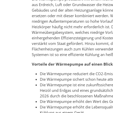
aus Erdreich, Luft oder Grundwasser die Heizw
Gebäudes und der alten Heizungsanlage kön
ersetzen oder mit dieser kombiniert werden.
niedrigen Außentemperaturen so hohe Vorlauft
Heizkörper häufig nicht mehr erforderlich ist.
Wärmeübergabesystem, welches niedrige Vorla
einhergehenden Effizienzsteigerung und Koste
verstärkt vom Staat gefördert. Hinzu kommt,
Flächenheizungen auch zum Kühlen verwendet
Systemen ist so eine effiziente Kühlung an h
Vorteile der Wärmepumpe auf einen Blick
Die Wärmepumpe reduziert die CO2-Emissi
Die Wärmepumpe sichert schon heute attr
Die Wärmepumpe ist eine zukunftssichere 
Heizöl und Erdgas und eines grundsätzlic
2026 durch die beschlossenen Maßnahme
Die Wärmepumpe erhöht den Wert des G
Die Wärmepumpe erhöht die Lebensquali
Kühlung aus einem Gerät