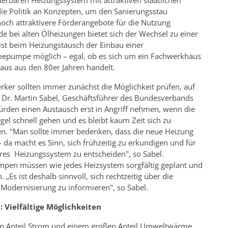
die Politik an Konzepten, um den Sanierungsstau
ch attraktivere Förderangebote für die Nutzung
e bei alten Ölheizungen bietet sich der Wechsel zu einer
st beim Heizungstausch der Einbau einer
epumpe möglich – egal, ob es sich um ein Fachwerkhaus
aus aus den 80er Jahren handelt.
ker sollten immer zunächst die Möglichkeit prüfen, auf
 Dr. Martin Sabel, Geschäftsführer des Bundesverbands
rden einen Austausch erst in Angriff nehmen, wenn die
egel schnell gehen und es bleibt kaum Zeit sich zu
en. "Man sollte immer bedenken, dass die neue Heizung
- da macht es Sinn, sich frühzeitig zu erkundigen und für
res Heizungssystem zu entscheiden", so Sabel.
pen müssen wie jedes Heizsystem sorgfältig geplant und
„Es ist deshalb sinnvoll, sich rechtzeitig über die
odernisierung zu informieren", so Sabel.
Vielfältige Möglichkeiten
n Anteil Strom und einem großen Anteil Umweltwärme