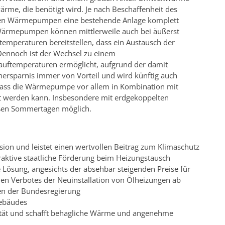
ärme, die benötigt wird. Je nach Beschaffenheit des
nen Wärmepumpen eine bestehende Anlage komplett
 Wärmepumpen können mittlerweile auch bei äußerst
emperaturen bereitstellen, dass ein Austausch der
 Dennoch ist der Wechsel zu einem
uftemperaturen ermöglicht, aufgrund der damit
nersparnis immer von Vorteil und wird künftig auch
 dass die Wärmepumpe vor allem in Kombination mit
 werden kann. Insbesondere mit erdgekoppelten
eißen Sommertagen möglich.
on und leistet einen wertvollen Beitrag zum Klimaschutz
aktive staatliche Förderung beim Heizungstausch
Lösung, angesichts der absehbar steigenden Preise für
hen Verbotes der Neuinstallation von Ölheizungen ab
n der Bundesregierung
ebäudes
tät und schafft behagliche Wärme und angenehme