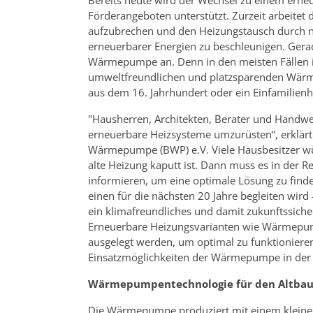
Förderangeboten unterstützt. Zurzeit arbeitet 
aufzubrechen und den Heizungstausch durch no
erneuerbarer Energien zu beschleunigen. Gerad
Wärmepumpe an. Denn in den meisten Fällen i
umweltfreundlichen und platzsparenden Wärm
aus dem 16. Jahrhundert oder ein Einfamilienh
"Hausherren, Architekten, Berater und Handwer
erneuerbare Heizsysteme umzurüsten“, erklärt
Wärmepumpe (BWP) e.V. Viele Hausbesitzer wü
alte Heizung kaputt ist. Dann muss es in der R
informieren, um eine optimale Lösung zu find
einen für die nächsten 20 Jahre begleiten wird 
ein klimafreundliches und damit zukunftssiche
Erneuerbare Heizungsvarianten wie Wärmepum
ausgelegt werden, um optimal zu funktionieren. 
Einsatzmöglichkeiten der Wärmepumpe in der M
Wärmepumpentechnologie für den Altbau: 
Die Wärmepumpe produziert mit einem kleine