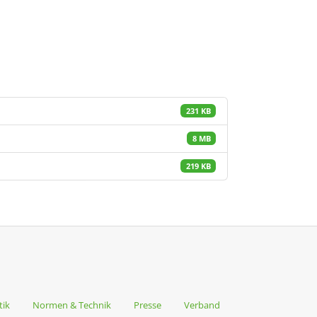
231 KB
8 MB
219 KB
tik
Normen & Technik
Presse
Verband