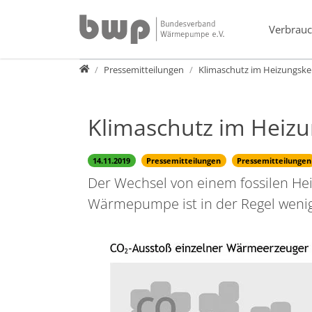
Direkt zur Hauptnavigation springen
Direkt zum Inhalt springen
Verbrauc
Presse
Pressemitteilungen
Klimaschutz im Heizungskel
Klimaschutz im Heizu
14.11.2019
Pressemitteilungen
Pressemitteilungen
Der Wechsel von einem fossilen H
Wärmepumpe ist in der Regel wenig