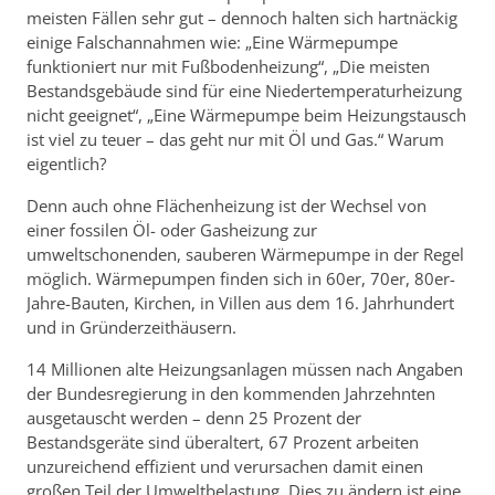
meisten Fällen sehr gut – dennoch halten sich hartnäckig
einige Falschannahmen wie: „Eine Wärmepumpe
funktioniert nur mit Fußbodenheizung“, „Die meisten
Bestandsgebäude sind für eine Niedertemperaturheizung
nicht geeignet“, „Eine Wärmepumpe beim Heizungstausch
ist viel zu teuer – das geht nur mit Öl und Gas.“ Warum
eigentlich?
Denn auch ohne Flächenheizung ist der Wechsel von
einer fossilen Öl- oder Gasheizung zur
umweltschonenden, sauberen Wärmepumpe in der Regel
möglich. Wärmepumpen finden sich in 60er, 70er, 80er-
Jahre-Bauten, Kirchen, in Villen aus dem 16. Jahrhundert
und in Gründerzeithäusern.
14 Millionen alte Heizungsanlagen müssen nach Angaben
der Bundesregierung in den kommenden Jahrzehnten
ausgetauscht werden – denn 25 Prozent der
Bestandsgeräte sind überaltert, 67 Prozent arbeiten
unzureichend effizient und verursachen damit einen
großen Teil der Umweltbelastung. Dies zu ändern ist eine