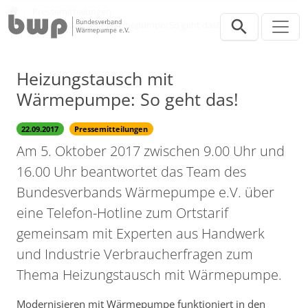
Direkt zur Hauptnavigation springen
Direkt zum Inhalt springen
Presse
Pressemitteilungen
Heizungstausch mit Wärmepumpe: So geht das!
Heizungstausch mit
Wärmepumpe: So geht das!
22.09.2017
Pressemitteilungen
Am 5. Oktober 2017 zwischen 9.00 Uhr und
16.00 Uhr beantwortet das Team des
Bundesverbands Wärmepumpe e.V. über
eine Telefon-Hotline zum Ortstarif
gemeinsam mit Experten aus Handwerk
und Industrie Verbraucherfragen zum
Thema Heizungstausch mit Wärmepumpe.
Modernisieren mit Wärmepumpe funktioniert in den