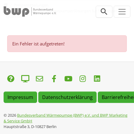
Direkt zur Hauptnavigation springen
Direkt zum Inhalt springen
Presse
Pressemitteilungen
Wärmetagung 2017: Wärmepumpenlösungen für Siedlungen und
Quartiere
Ein Fehler ist aufgetreten!
Impressum
Datenschutzerklärung
Barrierefreihe
© 2026
Bundesverband Wärmepumpe (BWP) e.V. und BWP Marketing
& Service GmbH
Hauptstraße 3, D-10827 Berlin