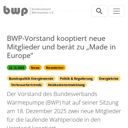
Direkt zur Hauptnavigation springen
Direkt zum Inhalt springen
Presse
Pressemitteilungen
BWP-Vorstand kooptiert neue Mitglieder und berät zu „Made in
Europe“
BWP-Vorstand kooptiert neue
Mitglieder und berät zu „Made in
Europe“
22.12.2025
News
Newsletter
Bundespolitik Energiewende
Politik & Regulierung
Energiekrise
Verbrauchertrends
Heizkostenentwicklung
Der Vorstand des Bundesverbands
Wärmepumpe (BWP) hat auf seiner Sitzung
am 18. Dezember 2025 zwei neue Mitglieder
für die laufende Wahlperiode in den