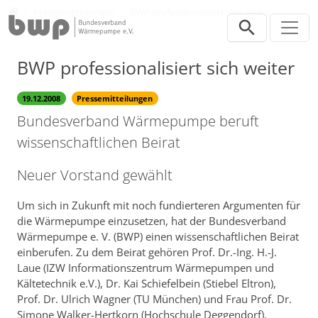
Direkt zur Hauptnavigation springen
Direkt zum Inhalt springen
Presse
Pressemitteilungen
BWP professionalisiert sich weiter
BWP professionalisiert sich weiter
19.12.2008
Pressemitteilungen
Bundesverband Wärmepumpe beruft
wissenschaftlichen Beirat
Neuer Vorstand gewählt
Um sich in Zukunft mit noch fundierteren Argumenten für
die Wärmepumpe einzusetzen, hat der Bundesverband
Wärmepumpe e. V. (BWP) einen wissenschaftlichen Beirat
einberufen. Zu dem Beirat gehören Prof. Dr.-Ing. H.-J.
Laue (IZW Informationszentrum Wärmepumpen und
Kältetechnik e.V.), Dr. Kai Schiefelbein (Stiebel Eltron),
Prof. Dr. Ulrich Wagner (TU München) und Frau Prof. Dr.
Simone Walker-Hertkorn (Hochschule Deggendorf).