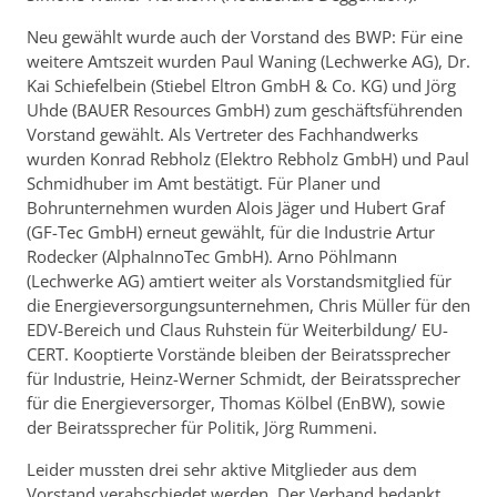
Neu gewählt wurde auch der Vorstand des BWP: Für eine
weitere Amtszeit wurden Paul Waning (Lechwerke AG), Dr.
Kai Schiefelbein (Stiebel Eltron GmbH & Co. KG) und Jörg
Uhde (BAUER Resources GmbH) zum geschäftsführenden
Vorstand gewählt. Als Vertreter des Fachhandwerks
wurden Konrad Rebholz (Elektro Rebholz GmbH) und Paul
Schmidhuber im Amt bestätigt. Für Planer und
Bohrunternehmen wurden Alois Jäger und Hubert Graf
(GF-Tec GmbH) erneut gewählt, für die Industrie Artur
Rodecker (AlphaInnoTec GmbH). Arno Pöhlmann
(Lechwerke AG) amtiert weiter als Vorstandsmitglied für
die Energieversorgungs­un­ter­nehmen, Chris Müller für den
EDV-Bereich und Claus Ruhstein für Weiterbildung/ EU-
CERT. Kooptierte Vorstände bleiben der Beiratssprecher
für Industrie, Heinz-Werner Schmidt, der Beiratssprecher
für die Energieversorger, Thomas Kölbel (EnBW), sowie
der Beiratssprecher für Politik, Jörg Rummeni.
Leider mussten drei sehr aktive Mitglieder aus dem
Vorstand verabschiedet werden. Der Verband bedankt