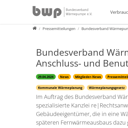
Direkt zur Hauptnavigation springen
Direkt zum Inhalt springen
Verbrauc
Presse
Pressemitteilungen
Bundesverband Wärmepumpe
Bundesverband Wärm
Anschluss- und Benu
29.04.2024
News
Mitglieder-News
Pressemittei
Kommunale Wärmeplanung
Wärmeplanungsgesetz
Im Auftrag des Bundesverband Wär
spezialisierte Kanzlei re|Rechtsanw
Gebäudeeigentümer, die in eine Wä
späteren Fernwärmeausbaus dazu 