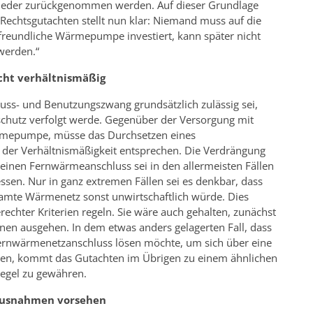
wieder zurückgenommen werden. Auf dieser Grundlage
Rechtsgutachten stellt nun klar: Niemand muss auf die
freundliche Wärmepumpe investiert, kann später nicht
werden.“
cht verhältnismäßig
luss- und Benutzungszwang grundsätzlich zulässig sei,
hutz verfolgt werde. Gegenüber der Versorgung mit
ärmepumpe, müsse das Durchsetzen eines
der Verhältnismäßigkeit entsprechen. Die Verdrängung
einen Fernwärmeanschluss sei in den allermeisten Fällen
sen. Nur in ganz extremen Fällen sei es denkbar, dass
amte Wärmenetz sonst unwirtschaftlich würde. Dies
chter Kriterien regeln. Sie wäre auch gehalten, zunächst
nen ausgehen. In dem etwas anders gelagerten Fall, dass
ernwärmenetzanschluss lösen möchte, um sich über eine
gen, kommt das Gutachten im Übrigen zu einem ähnlichen
Regel zu gewähren.
usnahmen vorsehen