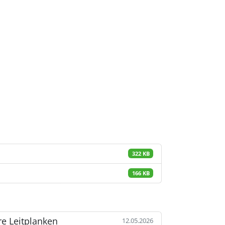
322 KB
166 KB
e Leitplanken
12.05.2026