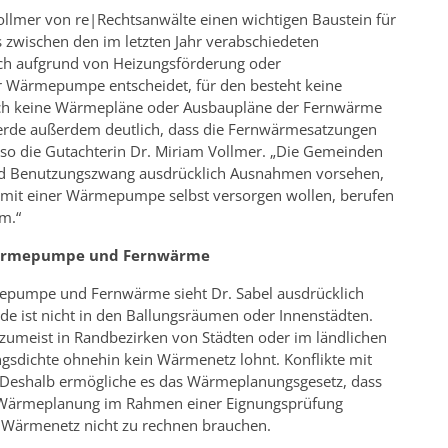
Vollmer von re|Rechtsanwälte einen wichtigen Baustein für
 zwischen den im letzten Jahr verabschiedeten
ch aufgrund von Heizungsförderung oder
er Wärmepumpe entscheidet, für den besteht keine
ch keine Wärmepläne oder Ausbaupläne der Fernwärme
erde außerdem deutlich, dass die Fernwärmesatzungen
, so die Gutachterin Dr. Miriam Vollmer. „Die Gemeinden
nd Benutzungszwang ausdrücklich Ausnahmen vorsehen,
ise mit einer Wärmepumpe selbst versorgen wollen, berufen
m.“
 Wärmepumpe und Fernwärme
mepumpe und Fernwärme sieht Dr. Sabel ausdrücklich
de ist nicht in den Ballungsräumen oder Innenstädten.
 zumeist in Randbezirken von Städten oder im ländlichen
sdichte ohnehin kein Wärmenetz lohnt. Konflikte mit
 Deshalb ermögliche es das Wärmeplanungsgesetz, dass
 Wärmeplanung im Rahmen einer Eignungsprüfung
 Wärmenetz nicht zu rechnen brauchen.