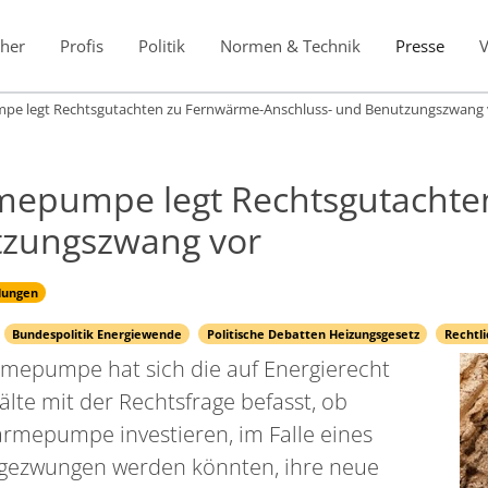
her
Profis
Politik
Normen & Technik
Presse
 legt Rechtsgutachten zu Fernwärme-Anschluss- und Benutzungszwang 
epumpe legt Rechtsgutachte
tzungszwang vor
lungen
Bundespolitik Energiewende
Politische Debatten Heizungsgesetz
Rechtl
mepumpe hat sich die auf Energierecht
älte mit der Rechtsfrage befasst, ob
rmepumpe investieren, im Falle eines
gezwungen werden könnten, ihre neue