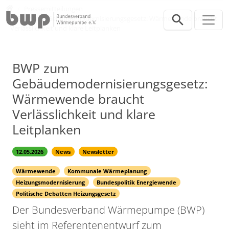
Direkt zur Hauptnavigation springen
Direkt zum Inhalt springen
Presse
Pressemitteilungen
BWP zum Gebäudemodernisierungsgesetz: Wärmewende braucht
Verlässlichkeit und klare Leitplanken
BWP zum
Gebäudemodernisierungsgesetz:
Wärmewende braucht
Verlässlichkeit und klare
Leitplanken
12.05.2026
News
Newsletter
Wärmewende
Kommunale Wärmeplanung
Heizungsmodernisierung
Bundespolitik Energiewende
Politische Debatten Heizungsgesetz
Der Bundesverband Wärmepumpe (BWP)
sieht im Referentenentwurf zum