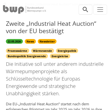
Direkt zur Hauptnavigation springen
Direkt zum Inhalt springen
Presse
News
Zweite „Industrial Heat Auction“ von der EU bestätigt
Zweite „Industrial Heat Auction“
von der EU bestätigt
22.05.2026
News
Newsletter
Prozesswärme
Wärmewende
Energiepolitik
Bundespolitik Energiewende
Energiekrise
Die Initiative soll unter anderem industrielle
Wärmepumpenprojekte als
Schlüsseltechnologie für Europas
Energiewende und strategische
Unabhängigkeit stärken.
Die EU-„Industrial Heat Auction“ startet nach dem
erfolgreichen Pilotstart im Jahr 2025 im Jahr 2026 in ihre