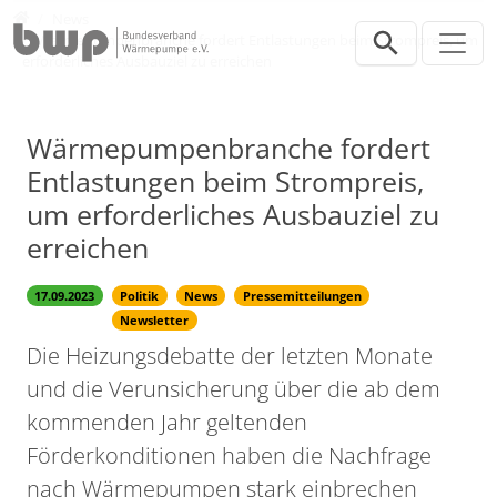
Direkt zur Hauptnavigation springen
Direkt zum Inhalt springen
Presse
News
Wärmepumpenbranche fordert Entlastungen beim Strompreis, um
erforderliches Ausbauziel zu erreichen
Wärmepumpenbranche fordert
Entlastungen beim Strompreis,
um erforderliches Ausbauziel zu
erreichen
17.09.2023
Politik
News
Pressemitteilungen
Newsletter
Die Heizungsdebatte der letzten Monate
und die Verunsicherung über die ab dem
kommenden Jahr geltenden
Förderkonditionen haben die Nachfrage
nach Wärmepumpen stark einbrechen