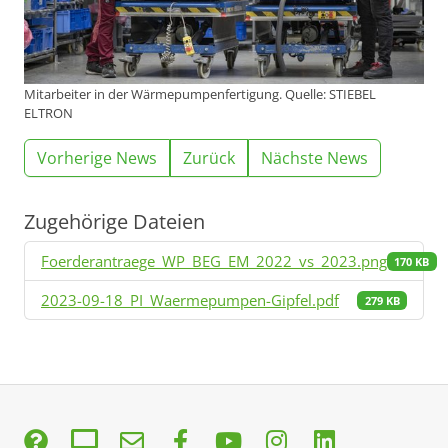
Mitarbeiter in der Wärmepumpenfertigung. Quelle: STIEBEL
ELTRON
Vorherige News
Zurück
Nächste News
Zugehörige Dateien
Foerderantraege_WP_BEG_EM_2022_vs_2023.png
170 KB
2023-09-18_PI_Waermepumpen-Gipfel.pdf
279 KB