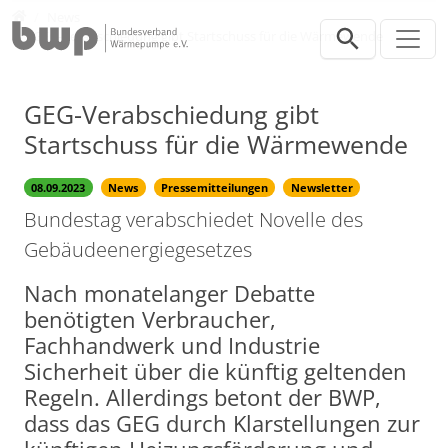
Direkt zur Hauptnavigation springen
Direkt zum Inhalt springen
Presse
News
GEG-Verabschiedung gibt Startschuss für die Wärmewende
GEG-Verabschiedung gibt
Startschuss für die Wärmewende
08.09.2023
News
Pressemitteilungen
Newsletter
Bundestag verabschiedet Novelle des
Gebäudeenergiegesetzes
Nach monatelanger Debatte
benötigten Verbraucher,
Fachhandwerk und Industrie
Sicherheit über die künftig geltenden
Regeln. Allerdings betont der BWP,
dass das GEG durch Klarstellungen zur