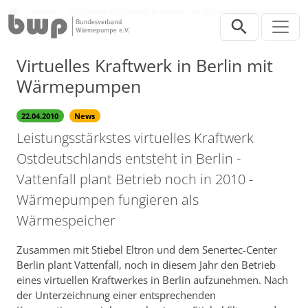
Direkt zur Hauptnavigation springen
Direkt zum Inhalt springen
Presse
News
Virtuelles Kraftwerk in Berlin mit Wärmepumpen
Virtuelles Kraftwerk in Berlin mit
Wärmepumpen
22.04.2010
News
Leistungsstärkstes virtuelles Kraftwerk
Ostdeutschlands entsteht in Berlin -
Vattenfall plant Betrieb noch in 2010 -
Wärmepumpen fungieren als
Wärmespeicher
Zusammen mit Stiebel Eltron und dem Senertec-Center
Berlin plant Vattenfall, noch in diesem Jahr den Betrieb
eines virtuellen Kraftwerkes in Berlin aufzunehmen. Nach
der Unterzeichnung einer entsprechenden