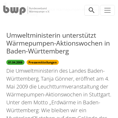
Direkt zur Hauptnavigation springen
Direkt zum Inhalt springen
Presse
News
Umweltministerin unterstützt Wärmepumpen-Aktionswochen in
Baden-Württemberg
Umweltministerin unterstützt
Wärmepumpen-Aktionswochen in
Baden-Württemberg
01.04.2008
Pressemitteilungen
Die Umweltministerin des Landes Baden-
Württemberg, Tanja Gönner, eröffnet am 4.
Mai 2009 die Leuchtturmveranstaltung der
Wärmepumpen-Aktionswochen in Stuttgart.
Unter dem Motto „Erdwärme in Baden-
Württemberg: Wie bleiben wir ein