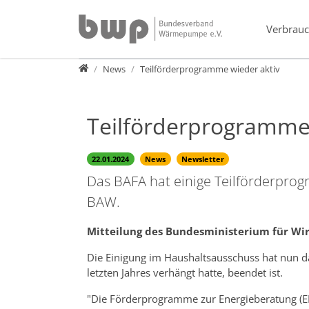
Direkt zur Hauptnavigation springen
Direkt zum Inhalt springen
Verbrauc
Presse
News
Teilförderprogramme wieder aktiv
Teilförderprogramme 
22.01.2024
News
Newsletter
Das BAFA hat einige Teilförderpr
BAW.
Mitteilung des Bundesministerium für Wir
Die Einigung im Haushaltsausschuss hat nun da
letzten Jahres verhängt hatte, beendet ist.
"Die Förderprogramme zur Energieberatung (EB