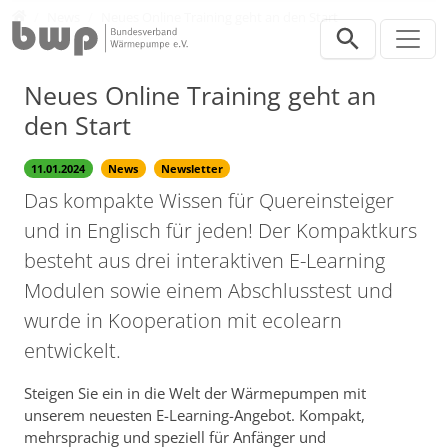
Direkt zur Hauptnavigation springen
Direkt zum Inhalt springen
Presse
News
Neues Online Training geht an den Start
Neues Online Training geht an
den Start
11.01.2024
News
Newsletter
Das kompakte Wissen für Quereinsteiger
und in Englisch für jeden! Der Kompaktkurs
besteht aus drei interaktiven E-Learning
Modulen sowie einem Abschlusstest und
wurde in Kooperation mit ecolearn
entwickelt.
Steigen Sie ein in die Welt der Wärmepumpen mit
unserem neuesten E-Learning-Angebot. Kompakt,
mehrsprachig und speziell für Anfänger und