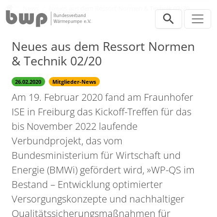
Direkt zur Hauptnavigation springen
Direkt zum Inhalt springen
Presse
News
Neues aus dem Ressort Normen & Technik 02/20
Neues aus dem Ressort Normen
& Technik 02/20
26.02.2020
Mitglieder-News
Am 19. Februar 2020 fand am Fraunhofer
ISE in Freiburg das Kickoff-Treffen für das
bis November 2022 laufende
Verbundprojekt, das vom
Bundesministerium für Wirtschaft und
Energie (BMWi) gefördert wird, »WP-QS im
Bestand – Entwicklung optimierter
Versorgungskonzepte und nachhaltiger
Qualitätssicherungsmaßnahmen für