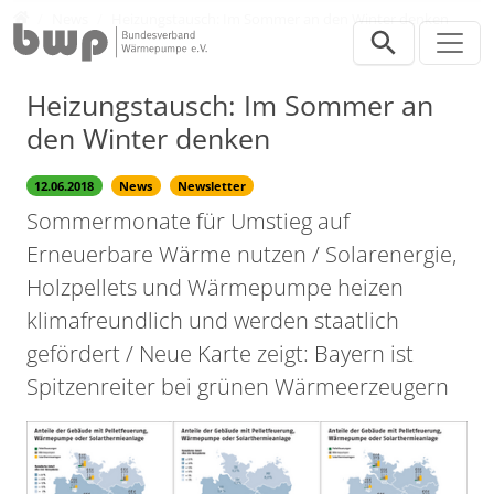
Direkt zur Hauptnavigation springen
Direkt zum Inhalt springen
Presse
News
Heizungstausch: Im Sommer an den Winter denken
Heizungstausch: Im Sommer an
den Winter denken
12.06.2018
News
Newsletter
Sommermonate für Umstieg auf
Erneuerbare Wärme nutzen / Solarenergie,
Holzpellets und Wärmepumpe heizen
klimafreundlich und werden staatlich
gefördert / Neue Karte zeigt: Bayern ist
Spitzenreiter bei grünen Wärmeerzeugern