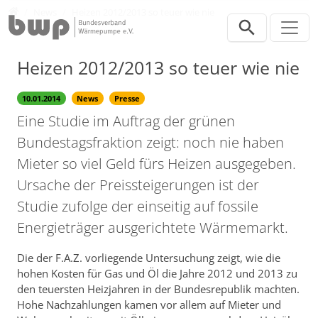
Direkt zur Hauptnavigation springen
Direkt zum Inhalt springen
Presse
News
Heizen 2012/2013 so teuer wie nie
Heizen 2012/2013 so teuer wie nie
10.01.2014
News
Presse
Eine Studie im Auftrag der grünen
Bundestagsfraktion zeigt: noch nie haben
Mieter so viel Geld fürs Heizen ausgegeben.
Ursache der Preissteigerungen ist der
Studie zufolge der einseitig auf fossile
Energieträger ausgerichtete Wärmemarkt.
Die der F.A.Z. vorliegende Untersuchung zeigt, wie die
hohen Kosten für Gas und Öl die Jahre 2012 und 2013 zu
den teuersten Heizjahren in der Bundesrepublik machten.
Hohe Nachzahlungen kamen vor allem auf Mieter und