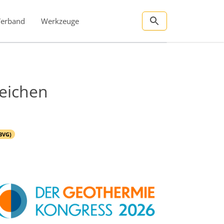
Verband
Werkzeuge
reichen
BVG)