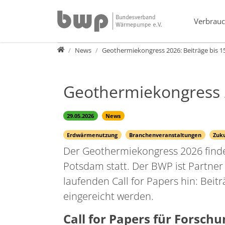
Direkt zur Hauptnavigation springen
Direkt zum Inhalt springen
Verbrauc
Presse
News
Geothermiekongress 2026: Beiträge bis 15
Geothermiekongress 20
29.05.2026
News
Erdwärmenutzung
Branchenveranstaltungen
Zuk
Der Geothermiekongress 2026 finde
Potsdam statt. Der BWP ist Partner
laufenden Call for Papers hin: Beit
eingereicht werden.
Call for Papers für Forsch