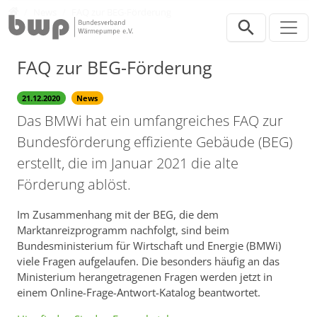
Direkt zur Hauptnavigation springen
Direkt zum Inhalt springen
Presse
News
FAQ zur BEG-Förderung
FAQ zur BEG-Förderung
21.12.2020
News
Das BMWi hat ein umfangreiches FAQ zur
Bundesförderung effiziente Gebäude (BEG)
erstellt, die im Januar 2021 die alte
Förderung ablöst.
Im Zusammenhang mit der BEG, die dem
Marktanreizprogramm nachfolgt, sind beim
Bundesministerium für Wirtschaft und Energie (BMWi)
viele Fragen aufgelaufen. Die besonders häufig an das
Ministerium herangetragenen Fragen werden jetzt in
einem Online-Frage-Antwort-Katalog beantwortet.