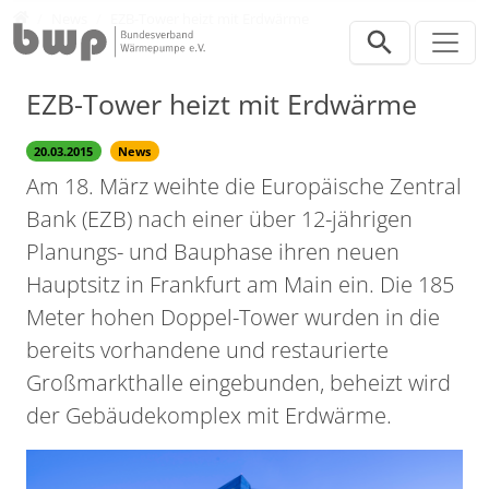
Direkt zur Hauptnavigation springen
Direkt zum Inhalt springen
Presse
News
EZB-Tower heizt mit Erdwärme
EZB-Tower heizt mit Erdwärme
20.03.2015
News
Am 18. März weihte die Europäische Zentral
Bank (EZB) nach einer über 12-jährigen
Planungs- und Bauphase ihren neuen
Hauptsitz in Frankfurt am Main ein. Die 185
Meter hohen Doppel-Tower wurden in die
bereits vorhandene und restaurierte
Großmarkthalle eingebunden, beheizt wird
der Gebäudekomplex mit Erdwärme.