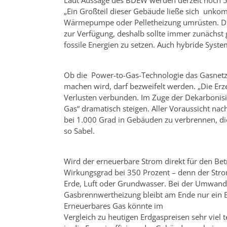
Laut Aussage des BDEW werden derzeit noch 5
„Ein Großteil dieser Gebäude ließe sich unkom
Wärmepumpe oder Pelletheizung umrüsten. Dies
zur Verfügung, deshalb sollte immer zunächst g
fossile Energien zu setzen. Auch hybride Systeme
Ob die Power-to-Gas-Technologie das Gasnetz 
machen wird, darf bezweifelt werden. „Die E
Verlusten verbunden. Im Zuge der Dekarbonisi
Gas“ dramatisch steigen. Aller Voraussicht nac
bei 1.000 Grad in Gebäuden zu verbrennen, di
so Sabel.
Wird der erneuerbare Strom direkt für den Bet
Wirkungsgrad bei 350 Prozent – denn der Stro
Erde, Luft oder Grundwasser. Bei der Umwandl
Gasbrennwertheizung bleibt am Ende nur ein Br
Erneuerbares Gas könnte im
Vergleich zu heutigen Erdgaspreisen sehr viel 