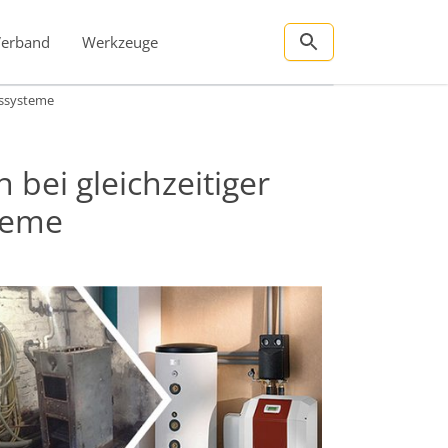
Verband
Werkzeuge
ngssysteme
bei gleichzeitiger
steme