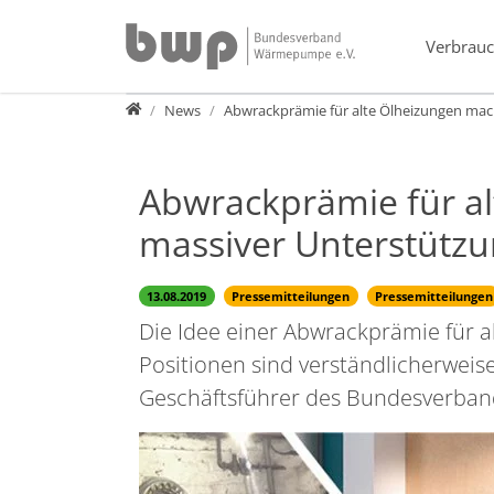
Direkt zur Hauptnavigation springen
Direkt zum Inhalt springen
Verbrauc
Presse
News
Abwrackprämie für alte Ölheizungen mach
Abwrackprämie für alt
massiver Unterstütz
13.08.2019
Pressemitteilungen
Pressemitteilungen
Die Idee einer Abwrackprämie für a
Positionen sind verständlicherweise
Geschäftsführer des Bundesverb