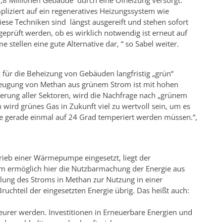
,8 Millionen Gebäude durch eine Ölheizung versorgt.
pliziert auf ein regeneratives Heizungssystem wie
e Techniken sind längst ausgereift und stehen sofort
eprüft werden, ob es wirklich notwendig ist erneut auf
 stellen eine gute Alternative dar, “ so Sabel weiter.
für die Beheizung von Gebäuden langfristig „grün“
rzeugung von Methan aus grünem Strom ist mit hohen
erung aller Sektoren, wird die Nachfrage nach „grünem
h wird grünes Gas in Zukunft viel zu wertvoll sein, um es
e gerade einmal auf 24 Grad temperiert werden müssen.“,
rieb einer Wärmepumpe eingesetzt, liegt der
m ermöglich hier die Nutzbarmachung der Energie aus
ung des Stroms in Methan zur Nutzung in einer
uchteil der eingesetzten Energie übrig. Das heißt auch:
teurer werden. Investitionen in Erneuerbare Energien und