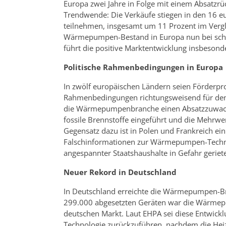
Europa zwei Jahre in Folge mit einem Absatzr
Trendwende: Die Verkäufe stiegen in den 16 
teilnehmen, insgesamt um 11 Prozent im Vergle
Wärmepumpen-Bestand in Europa nun bei schät
führt die positive Marktentwicklung insbeson
Politische Rahmenbedingungen in Europa
In zwölf europäischen Ländern seien Förderpr
Rahmenbedingungen richtungsweisend für den
die Wärmepumpenbranche einen Absatzzuwachs
fossile Brennstoffe eingeführt und die Mehr
Gegensatz dazu ist in Polen und Frankreich ein
Falschinformationen zur Wärmepumpen-Techn
angespannter Staatshaushalte in Gefahr geriet
Neuer Rekord in Deutschland
In Deutschland erreichte die Wärmepumpen-Br
299.000 abgesetzten Geräten war die Wärmep
deutschen Markt. Laut EHPA sei diese Entwickl
Technologie zurückzuführen, nachdem die Heizu