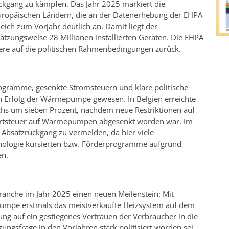
ückgang zu kämpfen. Das Jahr 2025 markiert die
europäischen Ländern, die an der Datenerhebung der EHPA
ich zum Vorjahr deutlich an. Damit liegt der
zungsweise 28 Millionen installierten Geräten. Die EHPA
dere auf die politischen Rahmenbedingungen zurück.
ogramme, gesenkte Stromsteuern und klare politische
 Erfolg der Wärmepumpe gewesen. In Belgien erreichte
 um sieben Prozent, nachdem neue Restriktionen auf
wertsteuer auf Wärmepumpen abgesenkt worden war. Im
 Absatzrückgang zu vermelden, da hier viele
ologie kursierten bzw. Förderprogramme aufgrund
en.
anche im Jahr 2025 einen neuen Meilenstein: Mit
umpe erstmals das meistverkaufte Heizsystem auf dem
ung auf ein gestiegenes Vertrauen der Verbraucher in die
ngsfrage in den Vorjahren stark politisiert worden sei.