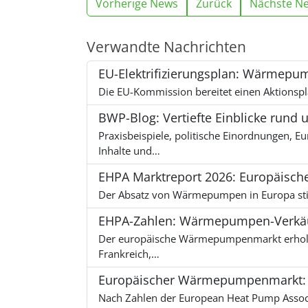
Vorherige News
Zurück
Nächste N
Verwandte Nachrichten
EU-Elektrifizierungsplan: Wärmepu
Die EU-Kommission bereitet einen Aktionsp
BWP-Blog: Vertiefte Einblicke r
Praxisbeispiele, politische Einordnungen,
Inhalte und…
EHPA Marktreport 2026: Europäisc
Der Absatz von Wärmepumpen in Europa stie
EHPA-Zahlen: Wärmepumpen-Verkäufe
Der europäische Wärmepumpenmarkt erholt s
Frankreich,…
Europäischer Wärmepumpenmarkt: 2,
Nach Zahlen der European Heat Pump Asso