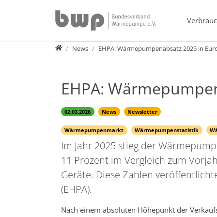
Direkt zur Hauptnavigation springen
Direkt zum Inhalt springen
Verbrauc
Presse
News
EHPA: Wärmepumpenabsatz 2025 in Eur
EHPA: Wärmepumpena
02.03.2026
News
Newsletter
Wärmepumpenmarkt
Wärmepumpenstatistik
W
Im Jahr 2025 stieg der Wärmepump
11 Prozent im Vergleich zum Vorjah
Geräte. Diese Zahlen veröffentlich
(EHPA).
Nach einem absoluten Höhepunkt der Verkauf