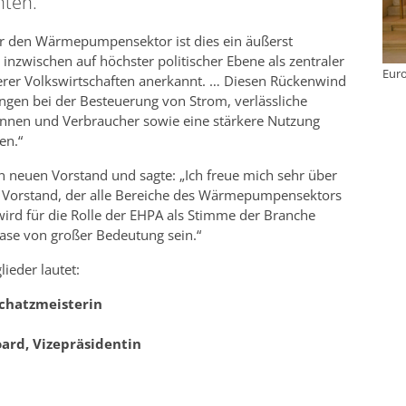
nten.
ür den Wärmepumpensektor ist dies ein äußerst
ischen auf höchster politischer Ebene als zentraler
Eur
serer Volkswirtschaften anerkannt. … Diesen Rückenwind
gen bei der Besteuerung von Strom, verlässliche
rinnen und Verbraucher sowie eine stärkere Nutzung
en.“
 neuen Vorstand und sagte: „Ich freue mich sehr über
 Vorstand, der alle Bereiche des Wärmepumpensektors
 wird für die Rolle der EHPA als Stimme der Branche
ase von großer Bedeutung sein.“
ieder lautet:
Schatzmeisterin
oard, Vizepräsidentin