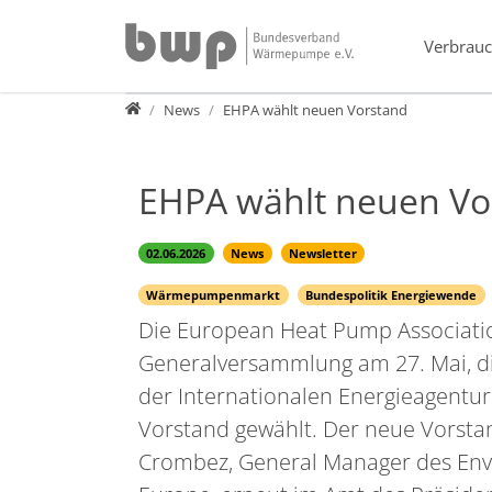
Direkt zur Hauptnavigation springen
Direkt zum Inhalt springen
Verbrauc
Presse
News
EHPA wählt neuen Vorstand
EHPA wählt neuen Vo
02.06.2026
News
Newsletter
Wärmepumpenmarkt
Bundespolitik Energiewende
Die European Heat Pump Associatio
Generalversammlung am 27. Mai, 
der Internationalen Energieagentur 
Vorstand gewählt. Der neue Vorstan
Crombez, General Manager des Envi