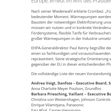
Europe, erneut im Amt des Präside
Nach seiner Wiederwahl erklärte Crombez: „F
bedeutender Moment. Wärmepumpen werden inzw
Baustein der notwendigen Elektrifizierung un
müssen wir nutzen und in konkrete Veränderun
Fördersysteme, flexible Tarife für Verbrauche
großer Wärmepumpen in der Industrie umsetz
EHPA-Generaldirektor Paul Kenny begrüßte den
einen so fachkundigen und vorausschauenden
repräsentiert. Seine strategische Orientierung
gegenüber der EU in dieser entscheidenden Ph
Die vollständige Liste der neuen Vorstandsmitgl
Andrea Voigt, Danfoss – Executive Board, 
Anna Charlotte Meyer Poulson, Grundfos
Barbara Priesching, Vaillant – Executive B
Christina von Westernhagen, Johnson Controls
Enrique Vilamitjana, Panasonic
Faiz Afzal, Carrier-Viessmann