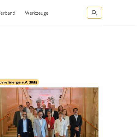
Verband
Werkzeuge
re Energie e.V. (BEE)