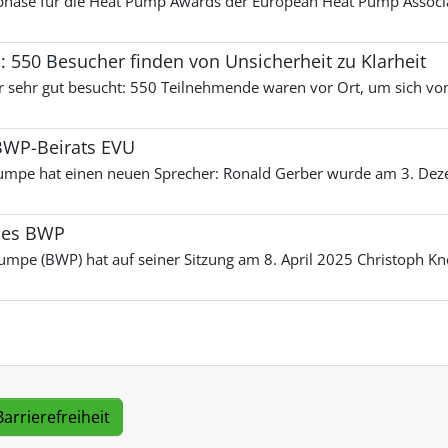
phase für die Heat Pump Awards der European Heat Pump Associa
550 Besucher finden von Unsicherheit zu Klarheit
sehr gut besucht: 550 Teilnehmende waren vor Ort, um sich von
BWP-Beirats EVU
pe hat einen neuen Sprecher: Ronald Gerber wurde am 3. Dezemb
 des BWP
e (BWP) hat auf seiner Sitzung am 8. April 2025 Christoph Kne
Barrierefreiheit