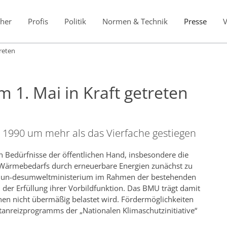
her
Profis
Politik
Normen & Technik
Presse
reten
1. Mai in Kraft getreten
it 1990 um mehr als das Vierfache gestiegen
en Bedürfnisse der öffentlichen Hand, insbesondere die
Wärmebedarfs durch erneuerbare Energien zunächst zu
as Bun-desumweltministerium im Rahmen der bestehenden
r Erfüllung ihrer Vorbildfunktion. Das BMU trägt damit
nen nicht übermäßig belastet wird. Fördermöglichkeiten
nreizprogramms der „Nationalen Klimaschutzinitiative“