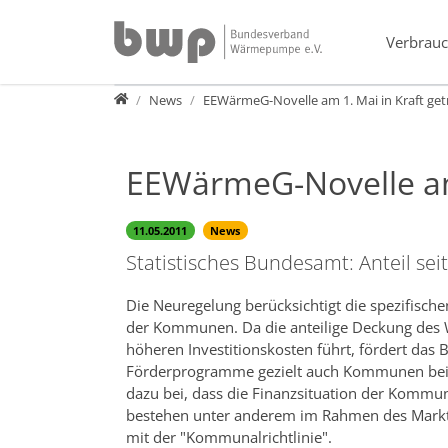
Direkt zur Hauptnavigation springen
Direkt zum Inhalt springen
Verbrauc
Presse
News
EEWärmeG-Novelle am 1. Mai in Kraft get
EEWärmeG-Novelle am 
11.05.2011
News
Statistisches Bundesamt: Anteil se
Die Neuregelung berücksichtigt die spezifisch
der Kommunen. Da die anteilige Deckung des 
höheren Investitionskosten führt, fördert d
Förderprogramme gezielt auch Kommunen bei de
dazu bei, dass die Finanzsituation der Kommu
bestehen unter anderem im Rahmen des Markta
mit der "Kommunalrichtlinie".