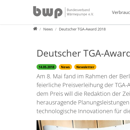
Direkt zur Hauptnavigation springen
Direkt zum Inhalt springen
Verbrauc
Presse
News
Deutscher TGA-Award 2018
Deutscher TGA-Awar
14.05.2018
News
Newsletter
Am 8. Mai fand im Rahmen der Berli
feierliche Preisverleihung der TGA-
dem Preis will die Redaktion der Z
herausragende Planungsleistungen
technologische Innovationen für d