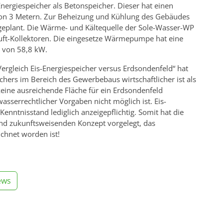
ergiespeicher als Betonspeicher. Dieser hat einen
on 3 Metern. Zur Beheizung und Kühlung des Gebäudes
geplant. Die Wärme- und Kältequelle der Sole-Wasser-WP
-Luft-Kollektoren. Die eingesetze Wärmepumpe hat eine
g von 58,8 kW.
Vergleich Eis-Energiespeicher versus Erdsondenfeld“ hat
ichers im Bereich des Gewerbebaus wirtschaftlicher ist als
eine ausreichende Fläche für ein Erdsondenfeld
serrechtlicher Vorgaben nicht möglich ist. Eis-
enntnisstand lediglich anzeigepflichtig. Somit hat die
nd zukunftsweisenden Konzept vorgelegt, das
chnet worden ist!
ews