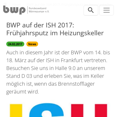
Direkt zur Hauptnavigation springen
Direkt zum Inhalt springen
Presse
News
BWP auf der ISH 2017: Frühjahrsputz im Heizungskeller
BWP auf der ISH 2017:
Frühjahrsputz im Heizungskeller
24.02.2017
News
Auch in diesem Jahr ist der BWP vom 14. bis
18. März auf der ISH in Frankfurt vertreten.
Besuchen Sie uns in Halle 9.0 an unserem
Stand D 03 und erleben Sie, was im Keller
möglich ist, wenn das Brennstofflager
geräumt wird.