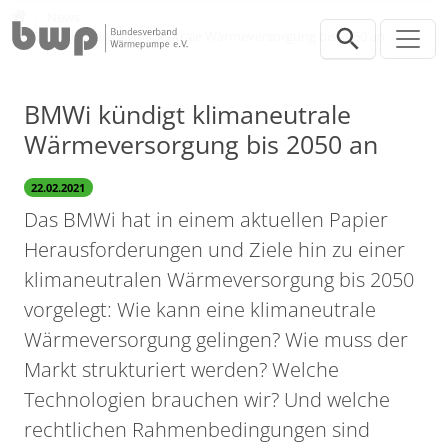
Direkt zur Hauptnavigation springen
Direkt zum Inhalt springen
Presse
News
BMWi kündigt klimaneutrale Wärmeversorgung bis 2050 an
BMWi kündigt klimaneutrale
Wärmeversorgung bis 2050 an
22.02.2021
Das BMWi hat in einem aktuellen Papier
Herausforderungen und Ziele hin zu einer
klimaneutralen Wärmeversorgung bis 2050
vorgelegt: Wie kann eine klimaneutrale
Wärmeversorgung gelingen? Wie muss der
Markt strukturiert werden? Welche
Technologien brauchen wir? Und welche
rechtlichen Rahmenbedingungen sind