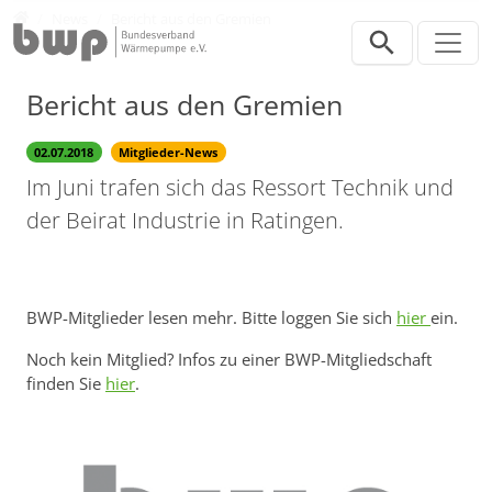
Direkt zur Hauptnavigation springen
Direkt zum Inhalt springen
Presse
News
Bericht aus den Gremien
Bericht aus den Gremien
02.07.2018
Mitglieder-News
Im Juni trafen sich das Ressort Technik und
der Beirat Industrie in Ratingen.
BWP-Mitglieder lesen mehr. Bitte loggen Sie sich
hier
ein.
Noch kein Mitglied? Infos zu einer BWP-Mitgliedschaft
finden Sie
hier
.