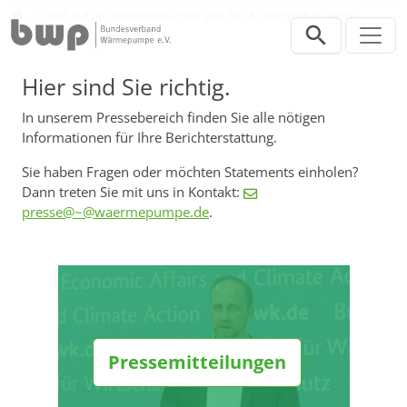
Direkt zur Hauptnavigation springen
Direkt zum Inhalt springen
Presse
BWP auf der Neuheitenschau von Bär & Ollenroth in Berlin
Hier sind Sie richtig.
In unserem Pressebereich finden Sie alle nötigen
Informationen für Ihre Berichterstattung.
Sie haben Fragen oder möchten Statements einholen?
Dann treten Sie mit uns in Kontakt:
presse@~@waermepumpe.de
.
Pressemitteilungen