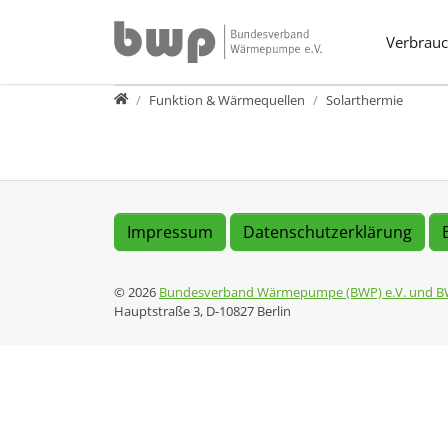
Direkt zur Hauptnavigation springen
Direkt zum Inhalt springen
Verbrauc
Verbraucher
Funktion & Wärmequellen
Solarthermie
Impressum
Datenschutzerklärung
© 2026
Bundesverband Wärmepumpe (BWP) e.V. und B
Hauptstraße 3, D-10827 Berlin