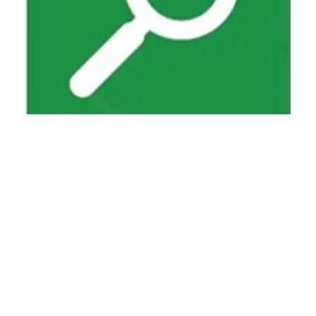
Finden Sie hier Handwerker oder Bohrunternehmen
für den Einbau Ihrer Wärmepumpe.
Publikation