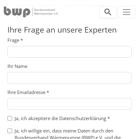
Direkt zur Hauptnavigation springen
Direkt zum Inhalt springen
Verbraucher
Darum Wärmepumpe
Fragen Sie die Experten!
Ihre Frage an unsere Experten
Frage
*
Ihr Name
Ihre Emailadresse
*
Ja, ich akzeptiere die Datenschutzerklärung
*
Ja, ich willige ein, dass meine Daten durch den
Bundesverband Wärmepumpe (BWP) e.V. und die