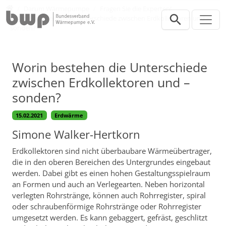
Direkt zur Hauptnavigation springen
Direkt zum Inhalt springen
Verbraucher
Darum Wärmepumpe
Fragen Sie die Experten!
Worin bestehen die Unterschiede zwischen Erdkollektoren und –
sonden?
Worin bestehen die Unterschiede
zwischen Erdkollektoren und –
sonden?
15.02.2021
Erdwärme
Simone Walker-Hertkorn
Erdkollektoren sind nicht überbaubare Wärmeübertrager,
die in den oberen Bereichen des Untergrundes eingebaut
werden. Dabei gibt es einen hohen Gestaltungsspielraum
an Formen und auch an Verlegearten. Neben horizontal
verlegten Rohrstränge, können auch Rohrregister, spiral
oder schraubenförmige Rohrstränge oder Rohrregister
umgesetzt werden. Es kann gebaggert, gefräst, geschlitzt