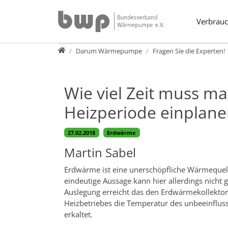
Direkt zur Hauptnavigation springen
Direkt zum Inhalt springen
Verbrauc
Verbraucher
Darum Wärmepumpe
Fragen Sie die Experten!
Wie viel Zeit muss m
Heizperiode einplane
27.02.2018
Erdwärme
Martin Sabel
Erdwärme ist eine unerschöpfliche Wärmequell
eindeutige Aussage kann hier allerdings nicht
Auslegung erreicht das den Erdwärmekollekto
Heizbetriebes die Temperatur des unbeeinflus
erkaltet.