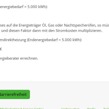
nergiebedarf = 5.000 kWh):
ses auf die Energieträger Öl, Gas oder Nachtspeicheröfen, so müs
 und diesen Faktor dann mit den Stromkosten multiplizieren.
romdirektheizung (Endenergiebedarf = 5.000 kWh):
 €
rgieberater errechnen.
Barrierefreiheit
WP Marketing & Service GmbH
Verbraucher
Profis
Poli