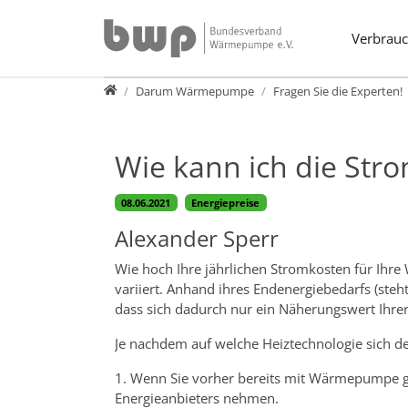
Direkt zur Hauptnavigation springen
Direkt zum Inhalt springen
Verbrauc
Verbraucher
Darum Wärmepumpe
Fragen Sie die Experten!
Wie kann ich die St
08.06.2021
Energiepreise
Alexander Sperr
Wie hoch Ihre jährlichen Stromkosten für Ihr
variiert. Anhand ihres Endenergiebedarfs (ste
dass sich dadurch nur ein Näherungswert Ihrer
Je nachdem auf welche Heiztechnologie sich d
1. Wenn Sie vorher bereits mit Wärmepumpe g
Energieanbieters nehmen.