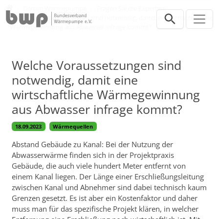
Direkt zur Hauptnavigation springen
Direkt zum Inhalt springen
Verbraucher
Darum Wärmepumpe
Fragen Sie die Experten!
Welche Voraussetzungen sind notwendig, damit eine wirtschaftliche
Wärmegewinnung aus Abwasser infrage kommt?
Welche Voraussetzungen sind
notwendig, damit eine
wirtschaftliche Wärmegewinnung
aus Abwasser infrage kommt?
18.09.2023
Wärmequellen
Abstand Gebäude zu Kanal: Bei der Nutzung der
Abwasserwärme finden sich in der Projektpraxis
Gebäude, die auch viele hundert Meter entfernt von
einem Kanal liegen. Der Länge einer Erschließungsleitung
zwischen Kanal und Abnehmer sind dabei technisch kaum
Grenzen gesetzt. Es ist aber ein Kostenfaktor und daher
muss man für das spezifische Projekt klären, in welcher