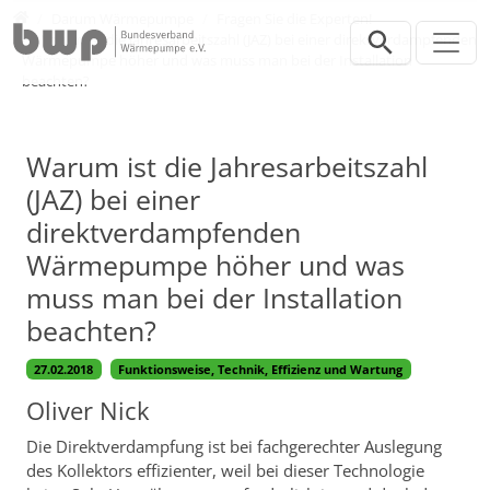
Direkt zur Hauptnavigation springen
Direkt zum Inhalt springen
Verbraucher
Darum Wärmepumpe
Fragen Sie die Experten!
Warum ist die Jahresarbeitszahl (JAZ) bei einer direktverdampfenden
Wärmepumpe höher und was muss man bei der Installation
beachten?
Warum ist die Jahresarbeitszahl
(JAZ) bei einer
direktverdampfenden
Wärmepumpe höher und was
muss man bei der Installation
beachten?
27.02.2018
Funktionsweise, Technik, Effizienz und Wartung
Oliver Nick
Die Direktverdampfung ist bei fachgerechter Auslegung
des Kollektors effizienter, weil bei dieser Technologie