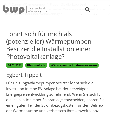
Direkt zur Hauptnavigation springen
Direkt zum Inhalt springen
Verbraucher
Darum Wärmepumpe
Fragen Sie die Experten!
Lohnt sich für mich als (potenzieller) Wärmepumpen-Besitzer die
Installation einer Photovoltaikanlage?
Lohnt sich für mich als
(potenzieller) Wärmepumpen-
Besitzer die Installation einer
Photovoltaikanlage?
24.02.2021
Photovoltaik
Wärmepumpe im Gesamtsystem
Egbert Tippelt
Für Heizungswärmepumpenbesitzer lohnt sich die
Investition in eine PV-Anlage bei der derzeitigen
Energiepreisentwicklung zunehmend. Wenn Sie sich für
die Installation einer Solaranlage entscheiden, sparen Sie
einen guten Teil der Strombezugskosten für den Betrieb
der Wärmepumpe und verbessern ihre Umweltbilanz