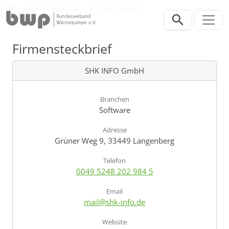
Direkt zur Hauptnavigation springen
Direkt zum Inhalt springen
Verband
Unsere Mitglieder
SHK INFO GmbH
Firmensteckbrief
SHK INFO GmbH
Branchen
Software
Adresse
Grüner Weg 9, 33449 Langenberg
Telefon
0049 5248 202 984 5
Email
mail@shk-info.de
Website